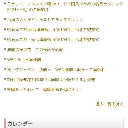
日テレ「ニッポン人の頭の中」で『国民のための名医ランキング
2024～26』の名医紹介
台湾の人々がどうか幸せでありますように
明石元二郎 元台湾総督、没後104年、台北で慰霊式
明石元二郎・元台湾総督 没後104年、台北で慰霊式
満開の桜の花 この長雨が心配
WBC 祝 日本優勝
祝！侍ジャパン 決勝へ WBC 優勝に向かって頑張れ
新刊『認知症と脳卒中は同時に予防できる』発売
腎臓をいたわって、健康寿命を延ばそう！
過去一覧を見る
カレンダー