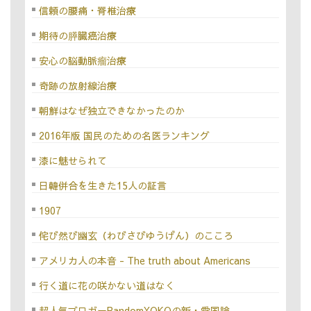
信頼の腰痛・脊椎治療
期待の膵臓癌治療
安心の脳動脈瘤治療
奇跡の放射線治療
朝鮮はなぜ独立できなかったのか
2016年版 国民のための名医ランキング
漆に魅せられて
日韓併合を生きた15人の証言
1907
侘び然び幽玄（わびさびゆうげん）のこころ
アメリカ人の本音 - The truth about Americans
行く道に花の咲かない道はなく
超人気ブロガーRandomYOKOの新・愛国論