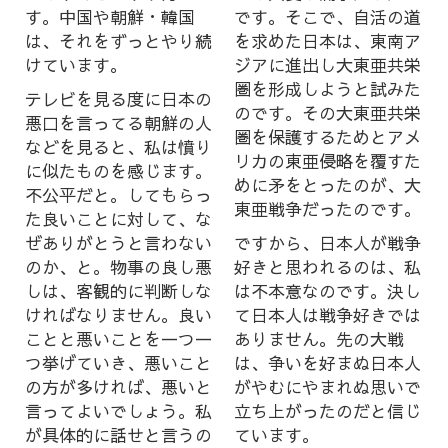
す。中国や朝鮮・韓国
です。そこで、自活の道
は、それをずっとやり続
を求めた日本は、東南ア
けています。
ジアに進出し大東亜共栄
圏を形成しようと試みた
テレビを見る度に日本の
のです。その大東亜共栄
悪口を言ってる朝鮮の人
圏を保護するためとアメ
などを見ると、私は憤り
リカの東亜侵略を覆すた
に似たものを感じます。
めに矛をとったのが、大
不公平だと。してもらっ
東亜戦争だったのです。
た良いことに対して、な
ぜありがとうと言わない
ですから、日本人が戦争
のか、と。物事の良し悪
好きと思われるのは、私
しは、客観的に判断しな
は不本意なのです。決し
ければなりません。良い
て日本人は戦争好きでは
ことと悪いことを一つ一
ありません。先の大戦
つ挙げていき、悪いこと
は、争いを好まぬ日本人
の方が多ければ、悪いと
がやむにやまれぬ思いで
言ってよいでしょう。私
立ち上がったのだと信じ
が具体的に話せと言うの
ています。