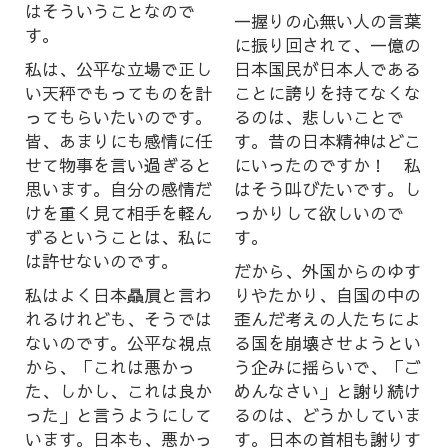
はそういうことなので
一握りの心無い人の言葉
す。
に振り回されて、一億の
私は、公平な立場で正し
日本国民が日本人である
い天秤でもってものを計
ことに誇りを持てなくな
ってもらいたいのです。
るのは、悲しいことで
皆、あまりにも感情に任
す。昔の日本精神はどこ
せて物事を言い過ぎると
にいったのですか！ 私
思います。自分の感情だ
はそう叫びたいです。し
けを重く見て相手を軽ん
っかりして欲しいので
ずるということは、私に
す。
は許せないのです。
だから、外国からのゆす
私はよく日本贔屓と言わ
りやたかり、自国の中の
れるけれども、そうでは
歪んだ考えの人たちによ
ないのです。公平な視点
る国を崩壊させようとい
から、「これは悪かっ
う企みに揺らいで、「ご
た、しかし、これは良か
めんなさい」と謝り続け
った」と言うようにして
るのは、どうかしていま
います。日本も、悪かっ
す。日本の首相も謝りす