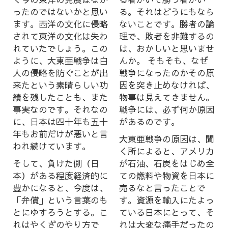
ったのではないかと思い
る。それはどうにもなら
ます。西洋の文化に侵略
ないことです。勝者の論
されて東洋の文化は失わ
理で、敗者を非難するの
れていたでしょう。この
は、おかしいと思いませ
ように、大東亜戦争は白
んか。 そもそも、なぜ
人の侵略を防ぐことが出
戦争になったのかその原
来たという素晴らしい功
因を突き止めなければ、
績を残したことも、また
物事は見えてきません。
事実なのです。それなの
戦争には、必ず何か原因
に、日本は四十年も五十
があるのです。
年もお前だけが悪いと言
大東亜戦争の原因は、聞
われ続けています。
く所によると、アメリカ
そして、負けた側（日
が石油、石炭をはじめ全
本）がある程度経済的に
ての燃料や物資を日本に
豊かになると、今度は、
売るなと言ったことで
「弁償」という言葉のも
す。資源を輸入にたよっ
とにゆすろうとする。こ
ている日本にとって、そ
れはやくざのやり方で
れは大変な痛手だったの