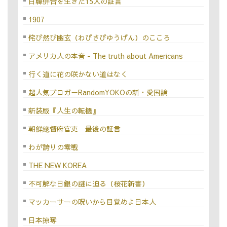
日韓併合を生きた15人の証言
1907
侘び然び幽玄（わびさびゆうげん）のこころ
アメリカ人の本音 - The truth about Americans
行く道に花の咲かない道はなく
超人気ブロガーRandomYOKOの新・愛国論
新装版『人生の転機』
朝鮮總督府官吏 最後の証言
わが誇りの零戦
THE NEW KOREA
不可解な日銀の謎に迫る（桜花新書）
マッカーサーの呪いから目覚めよ日本人
日本掠奪