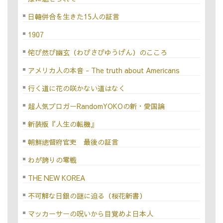
日韓併合を生きた15人の証言
1907
侘び然び幽玄（わびさびゆうげん）のこころ
アメリカ人の本音 - The truth about Americans
行く道に花の咲かない道はなく
超人気ブロガーRandomYOKOの新・愛国論
新装版『人生の転機』
朝鮮總督府官吏 最後の証言
わが誇りの零戦
THE NEW KOREA
不可解な日銀の謎に迫る（桜花新書）
マッカーサーの呪いから目覚めよ日本人