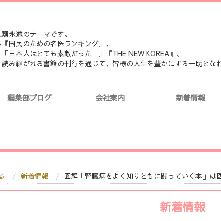
人類永遠のテーマです。
る『国民のための名医ランキング』、
本人はとても素敵だった」』『THE NEW KOREA』、
く読み継がれる書籍の刊行を通じて、皆様の人生を豊かにする一助とな
編集部ブログ
会社案内
新着情報
る
新着情報
図解「腎臓病をよく知りともに闘っていく本」は
新着情報