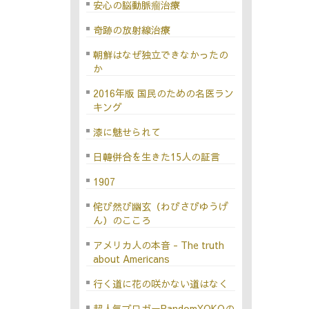
安心の脳動脈瘤治療
奇跡の放射線治療
朝鮮はなぜ独立できなかったの
か
2016年版 国民のための名医ラン
キング
漆に魅せられて
日韓併合を生きた15人の証言
1907
侘び然び幽玄（わびさびゆうげ
ん）のこころ
アメリカ人の本音 - The truth
about Americans
行く道に花の咲かない道はなく
超人気ブロガーRandomYOKOの