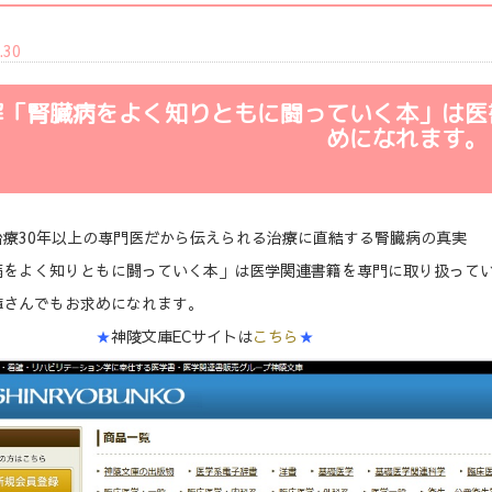
.30
解「腎臓病をよく知りともに闘っていく本」は医
めになれます。
治療30年以上の専門医だから伝えられる治療に直結する腎臓病の真実
病をよく知りともに闘っていく本」は医学関連書籍を専門に取り扱って
庫さんでもお求めになれます。
★
神陵文庫ECサイトは
こちら
★