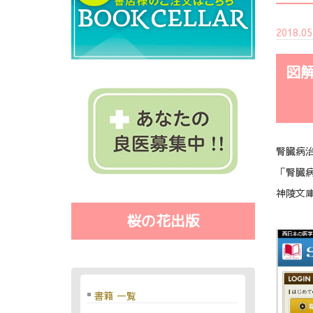
2018.05
図
腎臓病
「腎臓
神陵文
桜の花出版
書籍 一覧