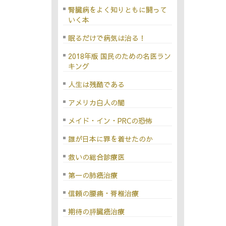
腎臓病をよく知りともに闘って
いく本
眠るだけで病気は治る！
2018年版 国民のための名医ラン
キング
人生は残酷である
アメリカ白人の闇
メイド・イン・PRCの恐怖
誰が日本に罪を着せたのか
救いの総合診療医
第一の肺癌治療
信頼の腰痛・脊椎治療
期待の膵臓癌治療