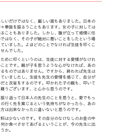
優しいだけではなく、厳しい面もありました。日本の
時々拳固を振るうこともあります。女の子に対しては
張ることもありました。しかし、腹が立って感情に任
のではなく、その子が絶対に悪いことをしたという場
れていました。よほどのことでなければ生徒を叩くこ
ませんでした。
すために叩くというのは、生徒に対する愛情がなけれ
いことです。親が子を思うような心がなければ、あの
けるものではありません。ですから、終われば先生は
していましたし、生徒も先生の愛情を感じて、自分が
のだと反省をするのです。叩かれた子の親も、叩いて
り難うございます、と心から思うのです。
を振り返って日本人の先生のことを思うと、愛でもっ
ちの行く先を案じるという気持ちがなかったら、あの
え方は出来なかったに違いないと思うのです。
給料は少ないのです。その自分のなけなしのお金の中
に何か食べさせてあげるということが、今の先生に出
ょうか。