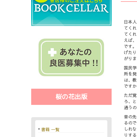
日本人
てくれ
てくれ
えば、
です。
げたり
がりま
国民学
所を発
は、教
ですか
ただ覚
桜の花出版
ろ、と
通うの
昔の先
るので
しれな
書籍 一覧
りする