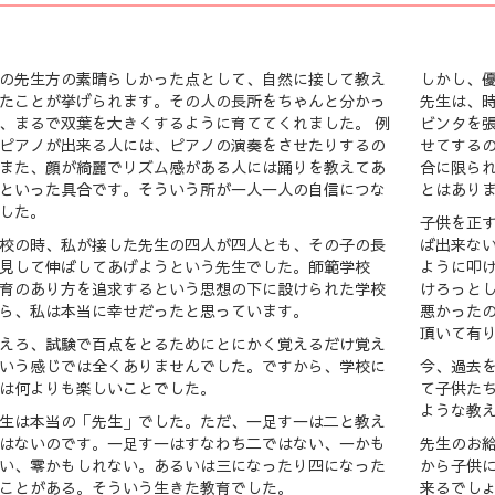
の先生方の素晴らしかった点として、自然に接して教え
しかし、
たことが挙げられます。その人の長所をちゃんと分かっ
先生は、
、まるで双葉を大きくするように育ててくれました。 例
ビンタを
ピアノが出来る人には、ピアノの演奏をさせたりするの
せてする
また、顔が綺麗でリズム感がある人には踊りを教えてあ
合に限ら
といった具合です。そういう所が一人一人の自信につな
とはあり
した。
子供を正
校の時、私が接した先生の四人が四人とも、その子の長
ば出来な
見して伸ばしてあげようという先生でした。師範学校
ように叩
育のあり方を追求するという思想の下に設けられた学校
けろっと
ら、私は本当に幸せだったと思っています。
悪かった
頂いて有
えろ、試験で百点をとるためにとにかく覚えるだけ覚え
いう感じでは全くありませんでした。ですから、学校に
今、過去
は何よりも楽しいことでした。
て子供た
ような教
生は本当の「先生」でした。ただ、一足す一は二と教え
はないのです。一足す一はすなわち二ではない、一かも
先生のお
い、零かもしれない。あるいは三になったり四になった
から子供
ことがある。そういう生きた教育でした。
来るでし