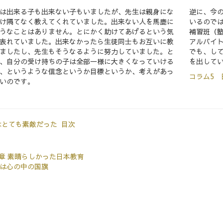
は出来る子も出来ない子もいましたが、先生は親身にな
逆に、今
け隔てなく教えてくれていました。出来ない人を馬鹿に
いるので
うなことはありません。とにかく助けてあげるという気
補習班（
表れていました。出来なかったら生徒同士もお互いに教
アルバイ
ましたし、先生もそうなるように努力していました。と
でも、し
、自分の受け持ちの子は全部一様に大きくなっていける
を出して
、というような信念というか目標というか、考えがあっ
コラム5
いのです。
はとても素敵だった 目次
章 素晴らしかった日本教育
は心の中の国旗