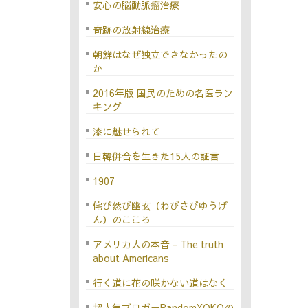
安心の脳動脈瘤治療
奇跡の放射線治療
朝鮮はなぜ独立できなかったの
か
2016年版 国民のための名医ラン
キング
漆に魅せられて
日韓併合を生きた15人の証言
1907
侘び然び幽玄（わびさびゆうげ
ん）のこころ
アメリカ人の本音 - The truth
about Americans
行く道に花の咲かない道はなく
超人気ブロガーRandomYOKOの