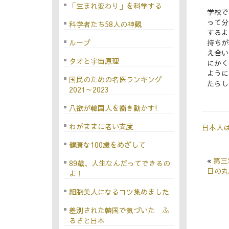
「生まれ変わり」を科学する
学校で
って分
科学者たち58人の神観
するよ
持ちが
ループ
え合い
タオと宇宙原理
にかく
ように
国民のための名医ランキング
たらし
2021～2023
八欲が韓国人を衝き動かす!
わがままに老い支度
日本人
健康な100歳をめざして
«
第三
89歳、人生なんだってできるの
日の丸
よ！
細胞美人になるコツ集めました
差別された韓国で気づいた ふ
るさと日本