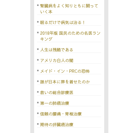
腎臓病をよく知りともに闘って
いく本
眠るだけで病気は治る！
2018年版 国民のための名医ラン
キング
人生は残酷である
アメリカ白人の闇
メイド・イン・PRCの恐怖
誰が日本に罪を着せたのか
救いの総合診療医
第一の肺癌治療
信頼の腰痛・脊椎治療
期待の膵臓癌治療