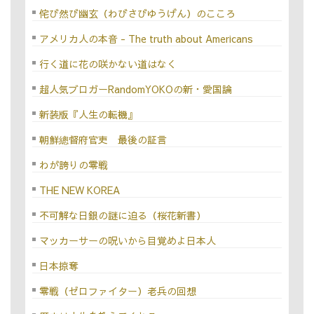
侘び然び幽玄（わびさびゆうげん）のこころ
アメリカ人の本音 - The truth about Americans
行く道に花の咲かない道はなく
超人気ブロガーRandomYOKOの新・愛国論
新装版『人生の転機』
朝鮮總督府官吏 最後の証言
わが誇りの零戦
THE NEW KOREA
不可解な日銀の謎に迫る（桜花新書）
マッカーサーの呪いから目覚めよ日本人
日本掠奪
零戦（ゼロファイター）老兵の回想