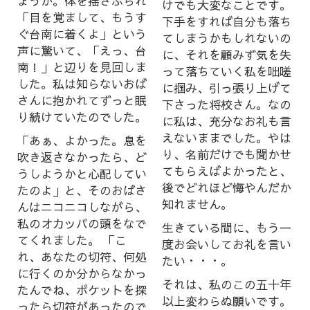
ょうか。体を揺さぶられ
けでも大変なことです。
「目を覚まして、もうす
下手をすれば自分も落ち
ぐ台南に着くよ」という
てしまうかもしれないの
声に驚いて、「えっ、台
に、それを顧みず気を失
南！」と辺りを見回しま
って落ちていく私を咄嗟
した。私は知らないおば
に掴み、引っ張り上げて
さんに抱かれてずっと眠
下さった将校さん。なの
り続けていたのでした。
に私は、充分なお礼も言
えないままでした。やは
「あぁ、よかった。息を
り、名前だけでも聞かせ
吹き返さなかったら、ど
てもらえばよかったと、
うしようかと心配してい
後でどれほど悔やんだか
たのよ」と、そのおばさ
知れません。
んはニコニコしながら、
私のオカッパの頭をなで
生きている間に、もう一
てくれました。 「こ
度お会いしてお礼を言い
れ、あなたの切符、何処
たい・・・。
に行くのか分からなかっ
それは、私のこの五十年
たんでね、ポケットを探
以上変わらぬ願いです。
ったら切符があったので