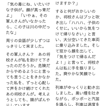
けますか？」
「気の毒にね、いたいけ
な子供が。顔が真っ青だ
すると何がおかしいの
よ」 「いやぁ、その
か、将校さんはプッと吹
軍人さんがいなかった
き出し「ハハハ、子供の
ら、この子は川の中だっ
くせに。いいから気をつ
たな」
けて帰りなさい」と言
い、大分空いてきた車両
周りの会話が少しずつは
に乗り込みました。そし
っきりして来ました。
て窓から顔を出して、
その軍人さん？ あの将
「気をつけて帰るんだ
校さんが私を助けて下さ
よ！」と言って、将校さ
ったのだろうか。危険だ
んは私に手を振りまし
からやめるようにと言っ
た。爽やかな笑顔でし
ても言うことをきかなか
た。
った私を、ずっと心配し
列車がゆっくりと動き出
て声をかけ続けてくれた
しました。黒い煙を吐き
あの将校さんが。考えよ
ながら、ポッポーと汽笛
うとしても、頭がぼんや
を鳴らし、列車は速度を
りしています。