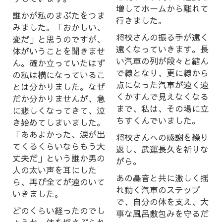
増してホームから離れて
誰かが私のまぶたをつま
行きました。
みました。「おかしい、
将校さんの振る手が遠く
変だ」と思うのですが、
遠くなっていきます。長
体がいうことを聞きませ
い汽車の列が段々と縮ん
ん。確か立っていたはず
で線となり、更に線から
の私は横になっているこ
点になった汽車が遠く遠
とは分かりました。なぜ
くかすんで見えなくなる
だか分かりませんが、急
まで、私は、その場に立
に悲しくなってきて、泣
ちすくんでいました。
き始めてしまいました。
「ああよかった、涙が出
将校さんへの感謝を繰り
てくるくらいならもう大
返し、武運長久を祈りな
丈夫だ」という誰か男の
がら。
人の太い声を耳にした
あの轟音と共に激しく揺
ら、再び全てが遠のいて
れ動く汽車のステップ
いきました。
で、自分の体を支え、大
どのくらい経ったのでし
事な風呂敷包みを守るだ