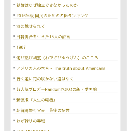
朝鮮はなぜ独立できなかったのか
2016年版 国民のための名医ランキング
漆に魅せられて
日韓併合を生きた15人の証言
1907
侘び然び幽玄（わびさびゆうげん）のこころ
アメリカ人の本音 - The truth about Americans
行く道に花の咲かない道はなく
超人気ブロガーRandomYOKOの新・愛国論
新装版『人生の転機』
朝鮮總督府官吏 最後の証言
わが誇りの零戦