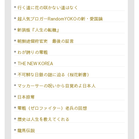
行く道に花の咲かない道はなく
超人気ブロガーRandomYOKOの新・愛国論
新装版『人生の転機』
朝鮮總督府官吏 最後の証言
わが誇りの零戦
THE NEW KOREA
不可解な日銀の謎に迫る（桜花新書）
マッカーサーの呪いから目覚めよ日本人
日本掠奪
零戦（ゼロファイター）老兵の回想
歴史は人生を教えてくれる
龍馬伝説