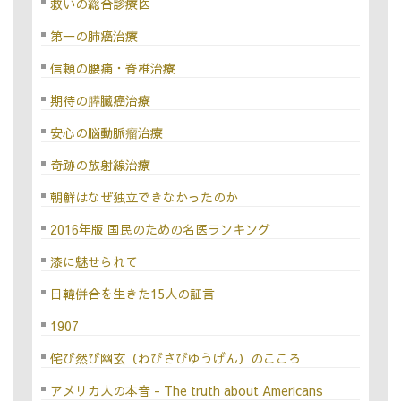
救いの総合診療医
第一の肺癌治療
信頼の腰痛・脊椎治療
期待の膵臓癌治療
安心の脳動脈瘤治療
奇跡の放射線治療
朝鮮はなぜ独立できなかったのか
2016年版 国民のための名医ランキング
漆に魅せられて
日韓併合を生きた15人の証言
1907
侘び然び幽玄（わびさびゆうげん）のこころ
アメリカ人の本音 - The truth about Americans