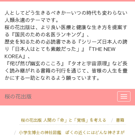
人としてどう生きるべきかーいつの時代も変わらない
人類永遠のテーマです。
桜の花出版は、より良い医療と健康な生き方を提案す
る『国民のための名医ランキング』、
歴史を知るための必読書である『シリーズ日本人の誇
り「日本人はとても素敵だった」』『THE NEW
KOREA』、
『侘び然び幽玄のこころ』『タオと宇宙原理』など長
く読み継がれる書籍の刊行を通じて、皆様の人生を豊
かにする一助となれるよう願っています。
桜の花出版
桜の花出版 人間の「命」と「覚悟」を考える
書籍
小学生博士の神社図鑑 ぼくの近くにはどんな神さまが