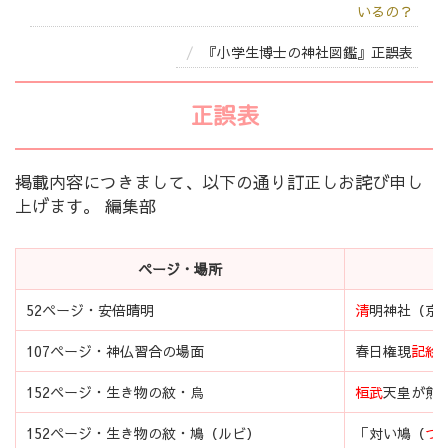
いるの？
『小学生博士の神社図鑑』正誤表
正誤表
掲載内容につきまして、以下の通り訂正しお詫び申し
上げます。 編集部
ページ・場所
52ページ・安倍晴明
清
明神社（京
107ページ・神仏習合の場面
春日権現
記絵
152ページ・生き物の紋・烏
桓武
天皇が熊
152ページ・生き物の紋・鳩（ルビ）
「対い鳩（
つ